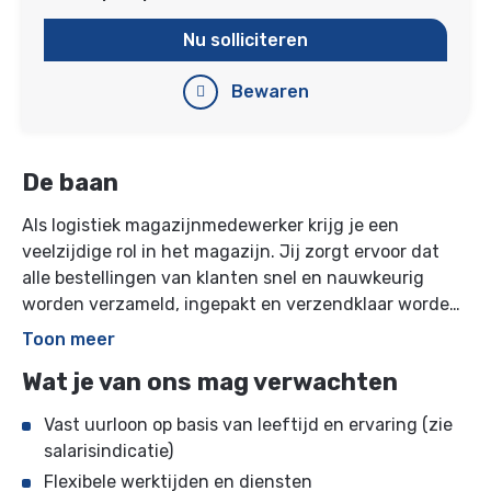
Nu solliciteren
Bewaren
De baan
Als logistiek magazijnmedewerker krijg je een
veelzijdige rol in het magazijn. Jij zorgt ervoor dat
alle bestellingen van klanten snel en nauwkeurig
worden verzameld, ingepakt en verzendklaar worden
gemaakt. Je helpt mee met het controleren van
Toon meer
retouren, het verwerken van inkooporders en het
Wat je van ons mag verwachten
aanvullen van het magazijn. Geen dag is hetzelfde en
je werkt samen in een enthousiast team dat van
Vast uurloon op basis van leeftijd en ervaring (zie
aanpakken weet.
salarisindicatie)
Flexibele werktijden en diensten