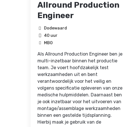
rker
Allround Production
Engineer
Dodewaard
40 uur
MBO
Als Allround Production Engineer ben je
multi-inzetbaar binnen het productie
baan
team. Je voert hoofdzakelijk test
werkzaamheden uit en bent
ing?
verantwoordelijk voor het veilig en
ng een
volgens specificatie opleveren van onze
medische hulpmiddelen. Daarnaast ben
n
je ook inzetbaar voor het uitvoeren van
en maak
montage/assemblage werkzaamheden
binnen een gestelde tijdsplanning.
Hierbij maak je gebruik van de