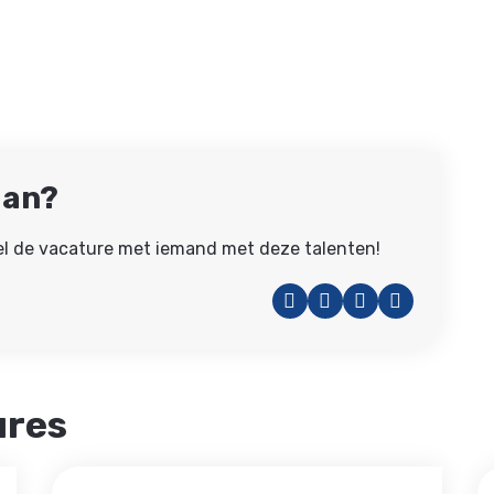
aan?
eel de vacature met iemand met deze talenten!
Facebook
Twitter
LinkedIn
WhatsAp
ures