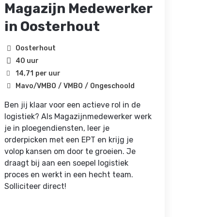
Magazijn Medewerker
Wor
in Oosterhout
Ope
Ame
Oosterhout
jou
40 uur
14,71
per uur
skil
Mavo/VMBO
VMBO
Ongeschoold
duu
Ben jij klaar voor een actieve rol in de
logistiek? Als Magazijnmedewerker werk
Ame
je in ploegendiensten, leer je
40 
orderpicken met een EPT en krijg je
16,1
volop kansen om door te groeien. Je
MB
draagt bij aan een soepel logistiek
proces en werkt in een hecht team.
Ben ji
Solliciteer direct!
aanpak
baan a
slag in