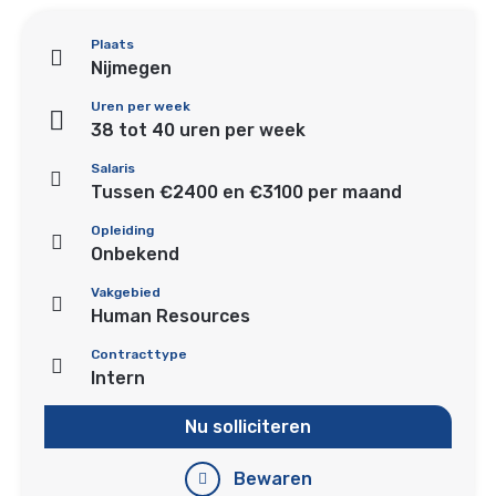
Plaats
Nijmegen
Uren per week
38 tot 40 uren per week
Salaris
Tussen €2400 en €3100 per maand
Opleiding
Onbekend
Vakgebied
Human Resources
Contracttype
Intern
Nu solliciteren
Bewaren