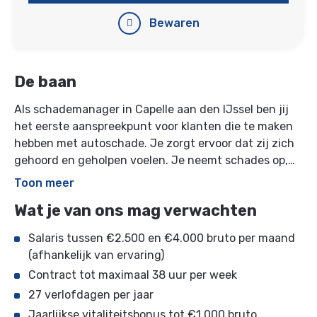
Bewaren
De baan
Als schademanager in Capelle aan den IJssel ben jij
het eerste aanspreekpunt voor klanten die te maken
hebben met autoschade. Je zorgt ervoor dat zij zich
gehoord en geholpen voelen. Je neemt schades op,
plant herstelafspraken in, bestelt onderdelen en
Toon meer
verzorgt een correcte eindcalculatie van elk dossier.
Wat je van ons mag verwachten
Daarbij onderhoud je nauw contact met
opdrachtgevers en houd je klanten op de hoogte van
Salaris tussen €2.500 en €4.000 bruto per maand
het herstelproces.
(afhankelijk van ervaring)
Contract tot maximaal 38 uur per week
27 verlofdagen per jaar
Jaarlijkse vitaliteitsbonus tot €1.000 bruto