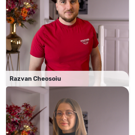
Razvan Cheosoiu
Facility Coördinator
+31 (0)6 – 21 58 89 22
Razvan.cheosoiu@uitzendbureau-het.com