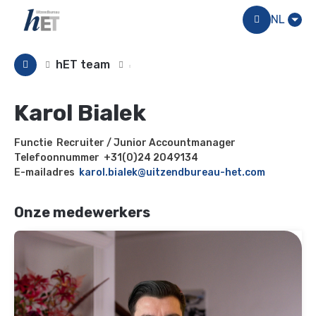
Menu
NL
hET team
Karol Bialek
Functie
Recruiter / Junior Accountmanager
Telefoonnummer
+31(0)24 2049134
E-mailadres
karol.bialek@uitzendbureau-het.com
Onze medewerkers