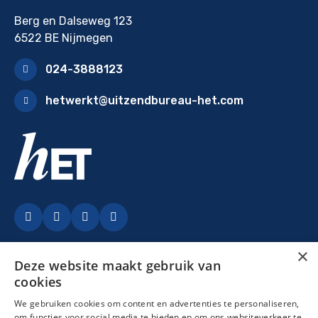
Berg en Dalseweg 123
6522 BE Nijmegen
024-3888123
hetwerkt@uitzendbureau-het.com
Facebook
LinkedIn
Instagram
YouTubey
×
Deze website maakt gebruik van
cookies
We gebruiken cookies om content en advertenties te personaliseren,
om functies voor social media te bieden en om ons websiteverkeer te