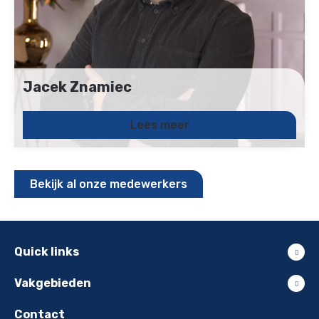
Jacek Znamiec
Junior Recruiter
+31 (0)6 - 21283642
Lees meer
jacek.znamiec@uitzendbureau-het.com
Bekijk al onze medewerkers
Quick links
Vakgebieden
Contact