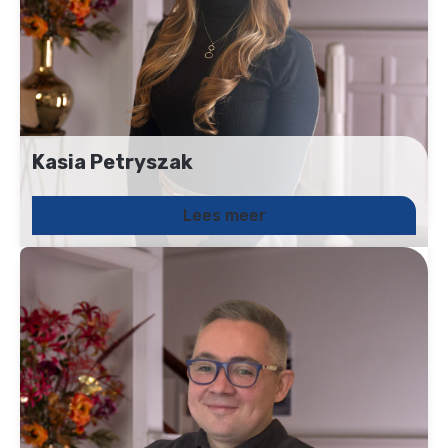
Kasia Petryszak
Junior Backoffice medewerker
024 2049127
Lees meer
Kasia.petryszak@uitzendbureau-het.com