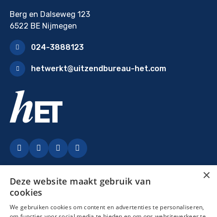
Berg en Dalseweg 123
6522 BE Nijmegen
024-3888123
hetwerkt@uitzendbureau-het.com
Facebook
LinkedIn
Instagram
YouTubey
×
Deze website maakt gebruik van
cookies
We gebruiken cookies om content en advertenties te personaliseren,
om functies voor social media te bieden en om ons websiteverkeer te