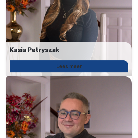
Kasia Petryszak
Junior Backoffice medewerker
024 2049127
Lees meer
Kasia.petryszak@uitzendbureau-het.com