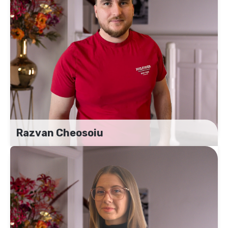
Razvan Cheosoiu
Facility Coördinator
+31 (0)6 – 21 58 89 22
Razvan.cheosoiu@uitzendbureau-het.com