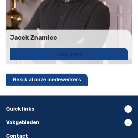
Jacek Znamiec
Junior Recruiter
+31 (0)6 - 21283642
Lees meer
jacek.znamiec@uitzendbureau-het.com
Bekijk al onze medewerkers
Quick links
Vakgebieden
Contact