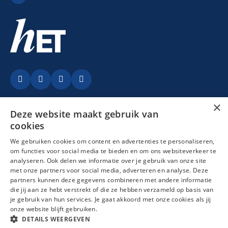
Facebook
LinkedIn
Instagram
YouTubey
×
Deze website maakt gebruik van
cookies
We gebruiken cookies om content en advertenties te personaliseren,
om functies voor social media te bieden en om ons websiteverkeer te
analyseren. Ook delen we informatie over je gebruik van onze site
Sitemap
met onze partners voor social media, adverteren en analyse. Deze
partners kunnen deze gegevens combineren met andere informatie
Privacy statement
die jij aan ze hebt verstrekt of die ze hebben verzameld op basis van
je gebruik van hun services. Je gaat akkoord met onze cookies als jij
Cookies
onze website blijft gebruiken.
Inschrijfformulier HelloFlex
DETAILS WEERGEVEN